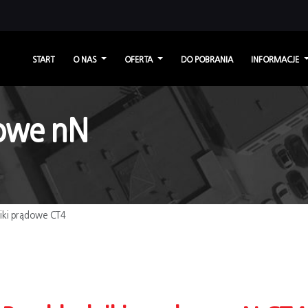
START
O NAS
OFERTA
DO POBRANIA
INFORMACJE
dowe nN
iki prądowe CT4