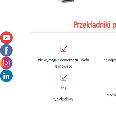
Przekładniki 
nie wymagają demontażu układu
są odpo
szynowego
E01
monta
typ obudowy