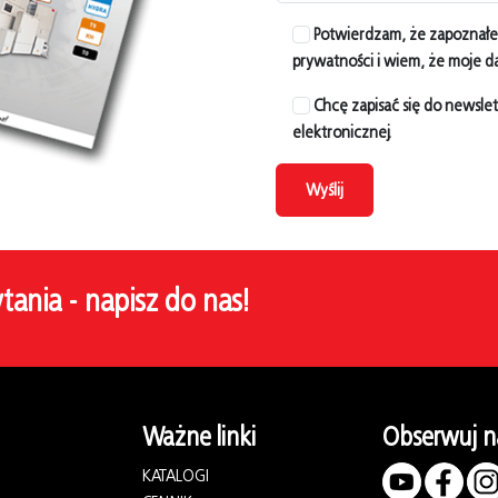
Potwierdzam, że zapoznałem/
prywatności i wiem, że moje d
Chcę zapisać się do newsle
elektronicznej.
Wyślij
ytania - napisz do nas!
Ważne linki
Obserwuj n
KATALOGI