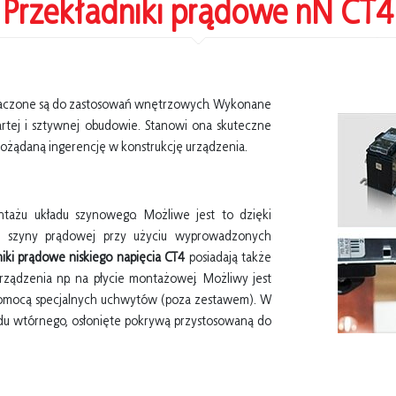
Przekładniki prądowe nN CT4
czone są do zastosowań wnętrzowych. Wykonane
rtej i sztywnej obudowie. Stanowi ona skuteczne
pożądaną ingerencję w konstrukcję urządzenia.
ażu układu szynowego. Możliwe jest to dzięki
o szyny prądowej przy użyciu wyprowadzonych
niki prądowe niskiego napięcia CT4
posiadają także
ządzenia np. na płycie montażowej. Możliwy jest
pomocą specjalnych uchwytów (poza zestawem). W
wodu wtórnego, osłonięte pokrywą przystosowaną do