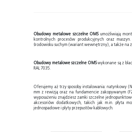
Obudowy metalowe szczelne OMS
umożliwiają mont
kontrolnych procesów produkcyjnych oraz maszyn
środowisku suchym (wariant wewnętrzny), a także na 
Obudowy metalowe szczelne OMS
wykonane są z blac
RAL 7035.
Oferujemy aż trzy sposoby instalowania: natynkowy (
mm z rewizją oraz na fundamencie zakopywanym (
wyposażeniu znajdziesz zamki szczelne jednopunktow
akcesoriów dodatkowych, takich jak m.in. płyta m
jednospadowe i plyty przepustów kablowych.