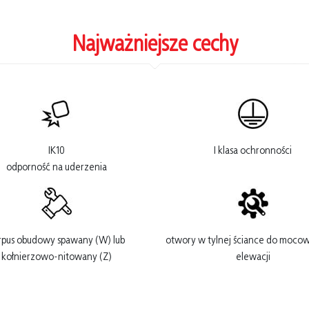
Najważniejsze cechy
IK10
I klasa ochronności
odporność na uderzenia
rpus obudowy spawany (W) lub
otwory w tylnej ściance do mocow
kołnierzowo-nitowany (Z)
elewacji