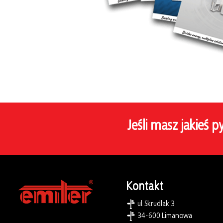
Jeśli masz jakieś p
Kontakt
ul. Skrudlak 3
34-600 Limanowa