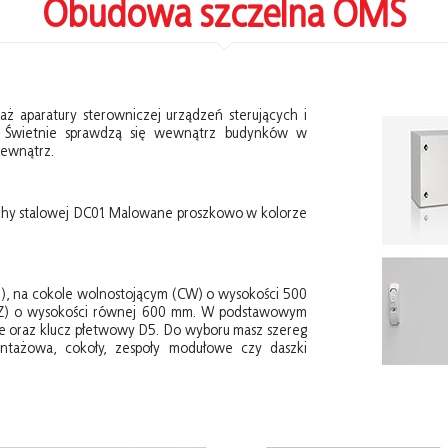
Obudowa szczelna OMS
aż aparatury sterowniczej urządzeń sterujących i
. Świetnie sprawdzą się wewnątrz budynków w
zewnątrz.
hy stalowej DC01. Malowane proszkowo w kolorze
N), na cokole wolnostojącym (CW) o wysokości 500
FZ) o wysokości równej 600 mm. W podstawowym
e oraz klucz płetwowy D5. Do wyboru masz szereg
ontażowa, cokoły, zespoły modułowe czy daszki