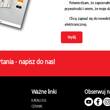
Potwierdzam, że zapoznałem/
prywatności i wiem, że moje d
Chcę zapisać się do newsle
elektronicznej.
Wyślij
ytania - napisz do nas!
Ważne linki
Obserwuj n
KATALOGI
CENNIK