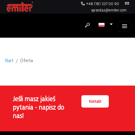
+48 (18) 337 00 90
sprzedaz@emiter.com
Start
Oferta
Jeśli masz jakieś
Kontakt
pytania - napisz do
nas!