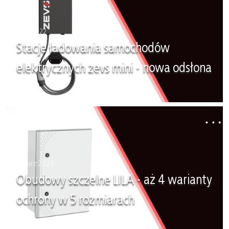
10 lis 2022
Stacje ładowania samochodów
elektrycznych zevs mini - nowa odsłona
22 wrz 2023
Obudowy szczelne LILA - aż 4 warianty
ochrony w 5 rozmiarach