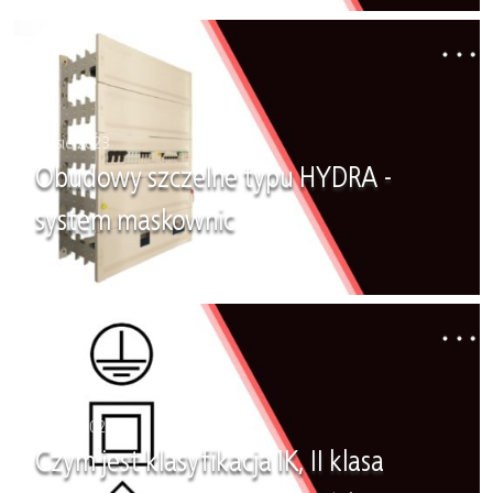
30 sie 2023
Obudowy szczelne typu HYDRA -
system maskownic
23 maj 2023
Czym jest klasyfikacja IK, II klasa