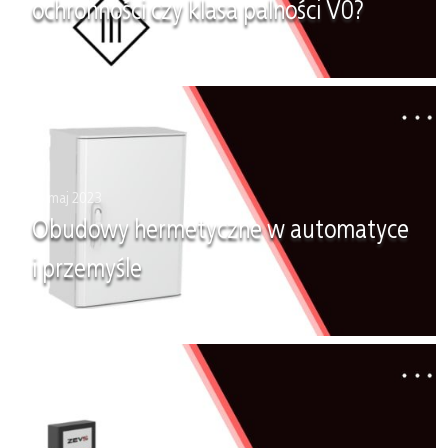
ochronności czy klasa palności V0?
16 maj 2023
Obudowy hermetyczne w automatyce
i przemyśle