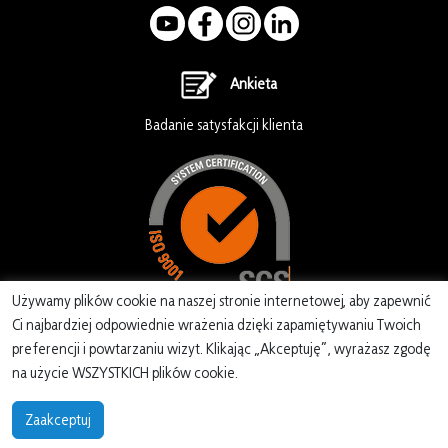
Ankieta
Badanie satysfakcji klienta
Używamy plików cookie na naszej stronie internetowej, aby zapewnić
Ci najbardziej odpowiednie wrażenia dzięki zapamiętywaniu Twoich
preferencji i powtarzaniu wizyt. Klikając „Akceptuję”, wyrażasz zgodę
na użycie WSZYSTKICH plików cookie.
Copyright EMITER 2022
Zaakceptuj