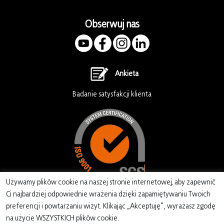
Obserwuj nas
Ankieta
Badanie satysfakcji klienta
Używamy plików cookie na naszej stronie internetowej, aby zapewnić
Ci najbardziej odpowiednie wrażenia dzięki zapamiętywaniu Twoich
preferencji i powtarzaniu wizyt. Klikając „Akceptuję”, wyrażasz zgodę
na użycie WSZYSTKICH plików cookie.