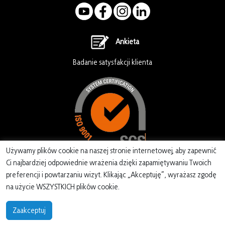
Ankieta
Badanie satysfakcji klienta
Używamy plików cookie na naszej stronie internetowej, aby zapewnić
Ci najbardziej odpowiednie wrażenia dzięki zapamiętywaniu Twoich
preferencji i powtarzaniu wizyt. Klikając „Akceptuję”, wyrażasz zgodę
na użycie WSZYSTKICH plików cookie.
Copyright EMITER 2022
Zaakceptuj