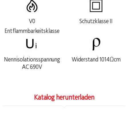
V0
Schutzklasse II
Entflammbarkeitsklasse
Nennisolationsspannung
Widerstand 1014Ωcm
AC 690V
Katalog herunterladen