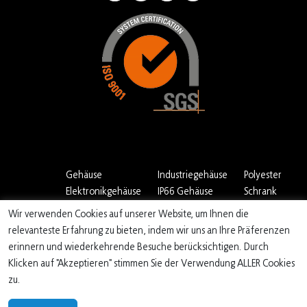
Gehäuse
Industriegehäuse
Polyester
Elektronikgehäuse
IP66 Gehäuse
Schrank
Universal-gehäuse
IP65 Gehäuse
Wir verwenden Cookies auf unserer Website, um Ihnen die
elektronik
Industrie
relevanteste Erfahrung zu bieten, indem wir uns an Ihre Präferenzen
schalteschrank
erinnern und wiederkehrende Besuche berücksichtigen. Durch
Klicken auf "Akzeptieren" stimmen Sie der Verwendung ALLER Cookies
zu.